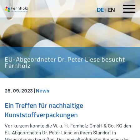
S
DE
EN
k
i
p
t
o
c
o
EU-Abgeordneter Dr. Peter Liese besucht
n
Fernholz
t
e
n
t
25. 09. 2023 |
News
Ein Treffen für nachhaltige
Kunststoffverpackungen
Vor kurzem konnte die W. u. H. Fernholz GmbH & Co. KG den
EU-Abgeordneten Dr. Peter Liese an ihrem Standort in
Meinerzhagen begrüßen. Der umweltpolitische Sprecher der