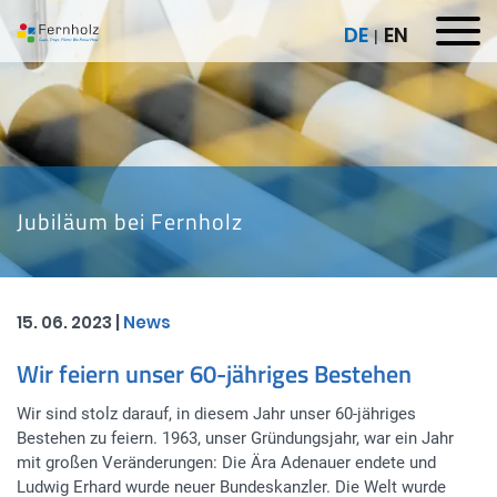
S
DE
EN
k
i
p
t
o
c
o
n
Jubiläum bei Fernholz
t
e
n
t
15. 06. 2023 |
News
Wir feiern unser 60-jähriges Bestehen
Wir sind stolz darauf, in diesem Jahr unser 60-jähriges
Bestehen zu feiern. 1963, unser Gründungsjahr, war ein Jahr
mit großen Veränderungen: Die Ära Adenauer endete und
Ludwig Erhard wurde neuer Bundeskanzler. Die Welt wurde