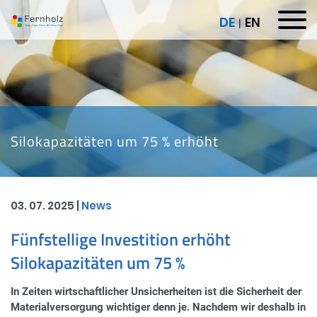
S
DE
EN
k
i
p
t
o
c
o
n
Silokapazitäten um 75 % erhöht
t
e
n
t
03. 07. 2025 |
News
Fünfstellige Investition erhöht
Silokapazitäten um 75 %
In Zeiten wirtschaftlicher Unsicherheiten ist die Sicherheit der
Materialversorgung wichtiger denn je. Nachdem wir deshalb in